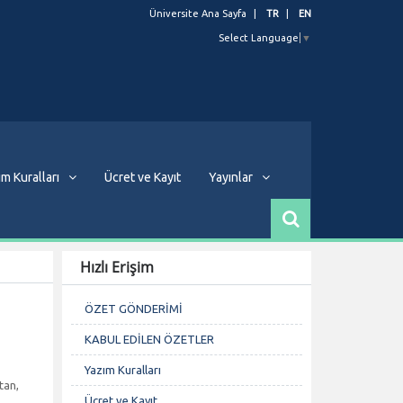
Üniversite Ana Sayfa
TR
EN
Select Language
▼
m Kuralları
Ücret ve Kayıt
Yayınlar
Hızlı Erişim
ÖZET GÖNDERİMİ
KABUL EDİLEN ÖZETLER
Yazım Kuralları
tan,
Ücret ve Kayıt