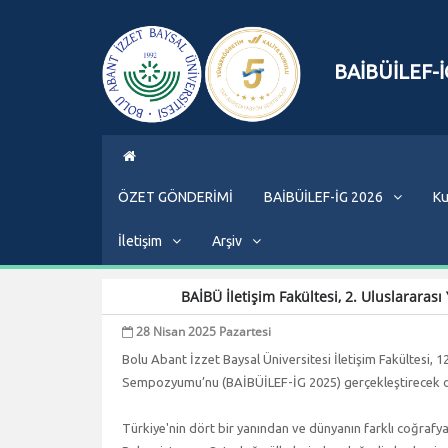
BAİBÜİLEF-İ
ÖZET GÖNDERİMİ
BAİBÜİLEF-İG 2026
Ku
İletişim
Arşiv
BAİBÜ İletişim Fakültesi, 2. Uluslarar
28 Nisan 2025 Pazartesi
Bolu Abant İzzet Baysal Üniversitesi İletişim Fakültesi, 
Sempozyumu’nu (BAİBÜİLEF-İG 2025) gerçekleştirecek ol
Türkiye'nin dört bir yanından ve dünyanın farklı coğraf