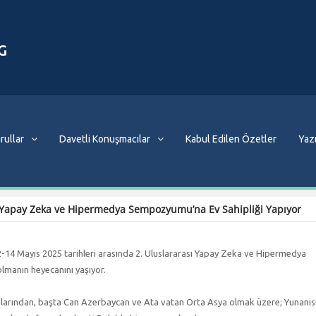
G
rullar
Davetli Konuşmacılar
Kabul Edilen Özetler
Yazı
ası Yapay Zeka ve Hipermedya Sempozyumu’na Ev Sahipliği Yapıyor
12-14 Mayıs 2025 tarihleri arasında 2. Uluslararası Yapay Zeka ve Hipermedya
manın heyecanını yaşıyor.
yalarından, başta Can Azerbaycan ve Ata vatan Orta Asya olmak üzere; Yunanis