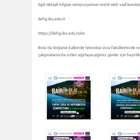
ilgili detaylı bilgiye sempozyumun resmî web sayfasın
ilefig.ibu.edu.tr
https://ilefig.ibu.edu.tr/en
Bolu'da doğanın kalbinde teknoloji üssü fakültemizde ni
çalışmalarınızla sizleri ağırlayacağımız günler için hazı