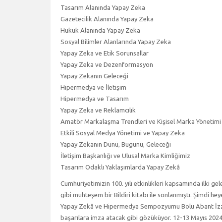
Tasarım Alanında Yapay Zeka
Gazetecilik Alanında Yapay Zeka
Hukuk Alanında Yapay Zeka
Sosyal Bilimler Alanlarında Yapay Zeka
Yapay Zeka ve Etik Sorunsallar
Yapay Zeka ve Dezenformasyon
Yapay Zekanın Geleceği
Hipermedya ve İletişim
Hipermedya ve Tasarım
Yapay Zeka ve Reklamcılık
Amatör Markalaşma Trendleri ve Kişisel Marka Yönetimi
Etkili Sosyal Medya Yönetimi ve Yapay Zeka
Yapay Zekanın Dünü, Bugünü, Geleceği
İletişim Başkanlığı ve Ulusal Marka Kimliğimiz
Tasarım Odaklı Yaklaşımlarda Yapay Zekâ
Cumhuriyetimizin 100. yılı etkinlikleri kapsamında ilki ge
gibi muhteşem bir Bildiri kitabı ile sonlanmıştı. Şimdi h
Yapay Zekâ ve Hipermedya Sempozyumu Bolu Abant İzzet B
başarılara imza atacak gibi gözüküyor. 12-13 Mayıs 2024