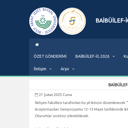
BAİBÜİLEF-İ
ÖZET GÖNDERİMİ
BAİBÜİLEF-İG 2026
Ku
İletişim
Arşiv
BAİBÜİLEF
21 Şubat 2025 Cuma
İletişim Fakültesi tarafından bu yıl ikincisi düzenlenec
Araştırmacıları Sempozyumu 12-13 Mayıs tarihlerinde BAİ
Oturumlar ücretsiz izlenebilecek.