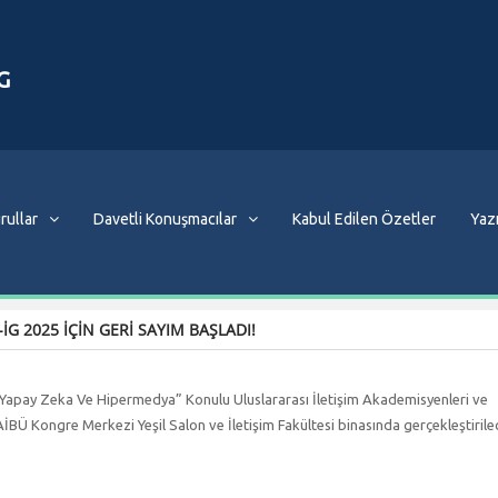
G
rullar
Davetli Konuşmacılar
Kabul Edilen Özetler
Yazı
-İG 2025 İÇİN GERİ SAYIM BAŞLADI!
ek “Yapay Zeka Ve Hipermedya” Konulu Uluslararası İletişim Akademisyenleri ve
BÜ Kongre Merkezi Yeşil Salon ve İletişim Fakültesi binasında gerçekleştirile