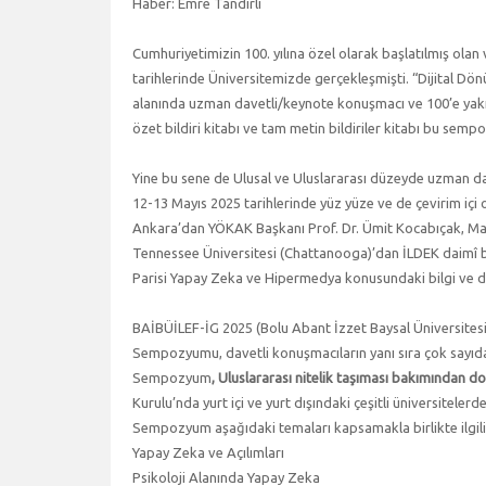
Haber: Emre Tandırlı
Cumhuriyetimizin 100. yılına özel olarak başlatılmış ola
tarihlerinde Üniversitemizde gerçekleşmişti. “Dijital Dö
alanında uzman davetli/keynote konuşmacı ve 100’e yakın 
özet bildiri kitabı ve tam metin bildiriler kitabı bu sem
Yine bu sene de Ulusal ve Uluslararası düzeyde uzman 
12-13 Mayıs 2025 tarihlerinde yüz yüze ve de çevirim içi
Ankara’dan YÖKAK Başkanı Prof. Dr. Ümit Kocabıçak, Malt
Tennessee Üniversitesi (Chattanooga)’dan İLDEK daimî ba
Parisi Yapay Zeka ve Hipermedya konusundaki bilgi ve de
BAİBÜİLEF-İG 2025 (Bolu Abant İzzet Baysal Üniversitesi 
Sempozyumu, davetli konuşmacıların yanı sıra çok sayıda zen
Sempozyum
, Uluslararası nitelik taşıması bakımından doçe
Kurulu’nda yurt içi ve yurt dışındaki çeşitli üniversitelerd
Sempozyum aşağıdaki temaları kapsamakla birlikte ilgili
Yapay Zeka ve Açılımları
Psikoloji Alanında Yapay Zeka