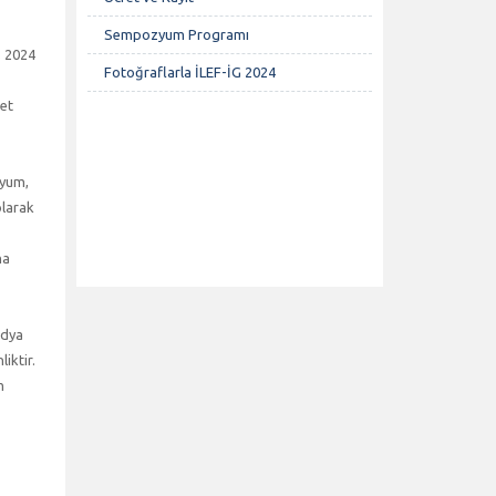
Sempozyum Programı
s 2024
Fotoğraflarla İLEF-İG 2024
det
zyum,
olarak
na
edya
iktir.
m