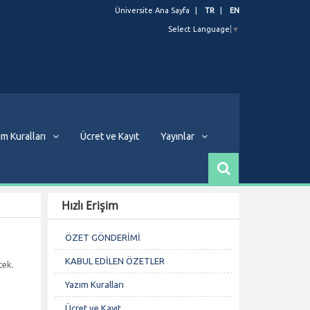
Üniversite Ana Sayfa
TR
EN
Select Language
▼
m Kuralları
Ücret ve Kayıt
Yayınlar
Hızlı Erişim
ÖZET GÖNDERİMİ
KABUL EDİLEN ÖZETLER
cek.
Yazım Kuralları
Ücret ve Kayıt