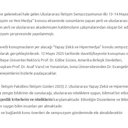
n ve geleneksel hale gelen Uluslararası İletişim Sempozyumunun ilki 13-14 Mayı
nüşüm ve Yeni Medya” konusu ekseninde sunumlarını yapan yerli ve uluslararası
yerli ve uluslararası akademisyen katılımcıların çalışmalarından oluşan bir a
pozyum çerçevesinde yayınlanmıştı.
davetli konuşmacıların yer alacağı “Yapay Zekâ ve Hipermedya” konulu sempo
 olarak gerçekleştirilecek. 12 Mayıs 2025 tarihinde davetli/keynote konuşmacı 
epe Üniveritei Rektörü Prof. Dr. Edibe Sözen, Amerika Birleşik Devletleri,
şkanı Prof. Dr. Asaf Varol ve Yunanistan, Ionia Üniversitesinden Dr. Evangeli
neyimlerini bizlerle paylaşacaklar.
İletişim Fakültesi İletişim Günleri 2025) 2. Uluslararası Yapay Zekâ ve Hiperm
gin bildirinin de sunulacağı, uluslararası niteliklere uygun, bilimsel bir etkinl
ntlik kriterlerini ve niteliklerini
karşılamaktadır. Etkinliğin Düzenleme ve Bili
en saygın bilim insanları yer almaktadır.
 ve bağlantılı konu önerileri de sempozyum gündeminde ele alınabilecektir.