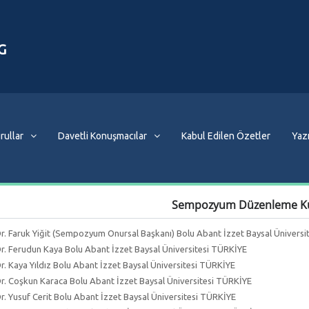
G
rullar
Davetli Konuşmacılar
Kabul Edilen Özetler
Yazı
Sempozyum Düzenleme K
Dr. Faruk Yiğit (Sempozyum Onursal Başkanı) Bolu Abant İzzet Baysal Ünivers
Dr. Ferudun Kaya Bolu Abant İzzet Baysal Üniversitesi TÜRKİYE
Dr. Kaya Yıldız Bolu Abant İzzet Baysal Üniversitesi TÜRKİYE
Dr. Coşkun Karaca Bolu Abant İzzet Baysal Üniversitesi TÜRKİYE
Dr. Yusuf Cerit Bolu Abant İzzet Baysal Üniversitesi TÜRKİYE