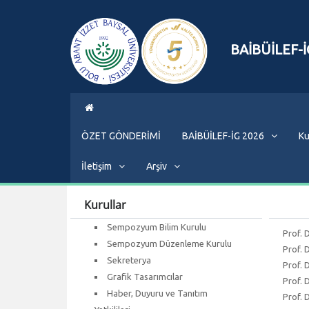
BAİBÜİLEF-İ
ÖZET GÖNDERİMİ
BAİBÜİLEF-İG 2026
Ku
İletişim
Arşiv
Kurullar
Sempozyum Bilim Kurulu
Prof. 
Sempozyum Düzenleme Kurulu
Prof. 
Sekreterya
Prof. 
Grafik Tasarımcılar
Prof. 
Haber, Duyuru ve Tanıtım
Prof. 