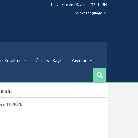
Üniversite Ana Sayfa
TR
EN
Select Language
▼
m Kuralları
Ücret ve Kayıt
Yayınlar
urulu
itesi TÜRKİYE