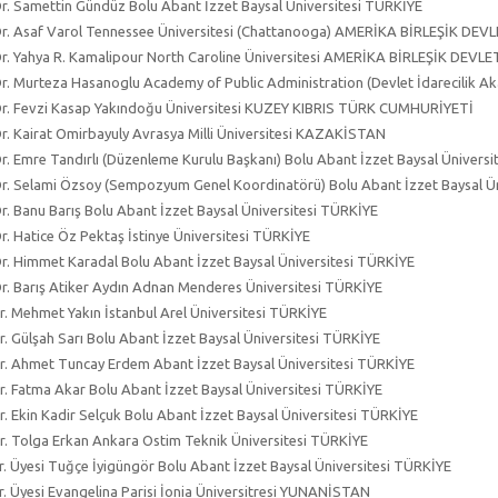
Dr. Samettin Gündüz Bolu Abant İzzet Baysal Üniversitesi TÜRKİYE
Dr. Asaf Varol Tennessee Üniversitesi (Chattanooga) AMERİKA BİRLEŞİK DEV
Dr. Yahya R. Kamalipour North Caroline Üniversitesi AMERİKA BİRLEŞİK DEVLE
Dr. Murteza Hasanoglu Academy of Public Administration (Devlet İdarecilik
Dr. Fevzi Kasap Yakındoğu Üniversitesi KUZEY KIBRIS TÜRK CUMHURİYETİ
Dr. Kairat Omirbayuly Avrasya Milli Üniversitesi KAZAKİSTAN
Dr. Emre Tandırlı (Düzenleme Kurulu Başkanı) Bolu Abant İzzet Baysal Ünivers
Dr. Selami Özsoy (Sempozyum Genel Koordinatörü) Bolu Abant İzzet Baysal Ü
Dr. Banu Barış Bolu Abant İzzet Baysal Üniversitesi TÜRKİYE
Dr. Hatice Öz Pektaş İstinye Üniversitesi TÜRKİYE
Dr. Himmet Karadal Bolu Abant İzzet Baysal Üniversitesi TÜRKİYE
Dr. Barış Atiker Aydın Adnan Menderes Üniversitesi TÜRKİYE
r. Mehmet Yakın İstanbul Arel Üniversitesi TÜRKİYE
r. Gülşah Sarı Bolu Abant İzzet Baysal Üniversitesi TÜRKİYE
r. Ahmet Tuncay Erdem Abant İzzet Baysal Üniversitesi TÜRKİYE
r. Fatma Akar Bolu Abant İzzet Baysal Üniversitesi TÜRKİYE
r. Ekin Kadir Selçuk Bolu Abant İzzet Baysal Üniversitesi TÜRKİYE
r. Tolga Erkan Ankara Ostim Teknik Üniversitesi TÜRKİYE
r. Üyesi Tuğçe İyigüngör Bolu Abant İzzet Baysal Üniversitesi TÜRKİYE
r. Üyesi Evangelina Parisi İonia Üniversitresi YUNANİSTAN