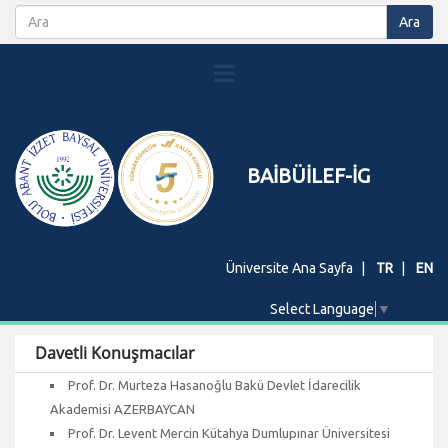
BAİBÜİLEF-İG
Üniversite Ana Sayfa
TR
EN
Select Language
▼
Davetli Konuşmacılar
Prof. Dr. Murteza Hasanoğlu Bakü Devlet İdarecilik
Akademisi AZERBAYCAN
Prof. Dr. Levent Mercin Kütahya Dumlupınar Üniversitesi