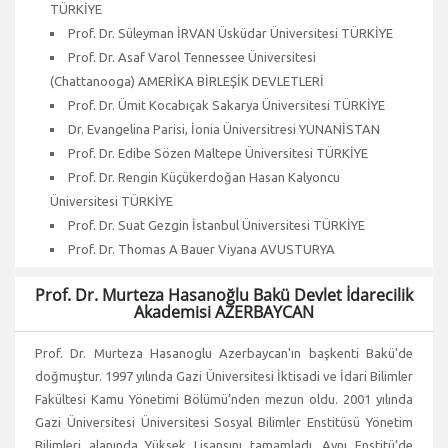
TÜRKİYE
Prof. Dr. Süleyman İRVAN Üsküdar Üniversitesi TÜRKİYE
Prof. Dr. Asaf Varol Tennessee Üniversitesi
(Chattanooga) AMERİKA BİRLEŞİK DEVLETLERİ
Prof. Dr. Ümit Kocabıçak Sakarya Üniversitesi TÜRKİYE
Dr. Evangelina Parisi, İonia Üniversitresi YUNANİSTAN
Prof. Dr. Edibe Sözen Maltepe Üniversitesi TÜRKİYE
Prof. Dr. Rengin Küçükerdoğan Hasan Kalyoncu
Üniversitesi TÜRKİYE
Prof. Dr. Suat Gezgin İstanbul Üniversitesi TÜRKİYE
Prof. Dr. Thomas A Bauer Viyana AVUSTURYA
Prof. Dr. Murteza Hasanoğlu Bakü Devlet İdarecilik
Akademisi AZERBAYCAN
Prof. Dr. Murteza Hasanoglu Azerbaycan'ın başkenti Bakü'de
doğmuştur. 1997 yılında Gazi Üniversitesi İktisadi ve İdari Bilimler
Fakültesi Kamu Yönetimi Bölümü’nden mezun oldu. 2001 yılında
Gazi Üniversitesi Üniversitesi Sosyal Bilimler Enstitüsü Yönetim
Bilimleri alanında Yüksek Lisansını tamamladı. Aynı Enstitü’de