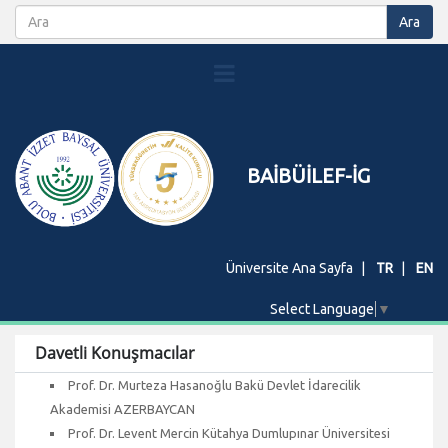
BAİBÜİLEF-İG
Üniversite Ana Sayfa
TR
EN
Select Language
▼
Davetli Konuşmacılar
Prof. Dr. Murteza Hasanoğlu Bakü Devlet İdarecilik
Akademisi AZERBAYCAN
Prof. Dr. Levent Mercin Kütahya Dumlupınar Üniversitesi