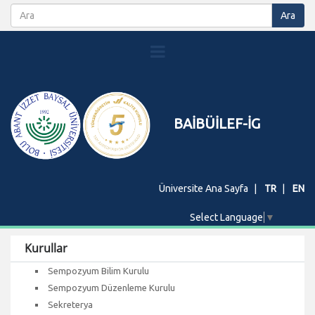
BAİBÜİLEF-İG
Üniversite Ana Sayfa
TR
EN
Select Language
▼
Kurullar
Sempozyum Bilim Kurulu
Sempozyum Düzenleme Kurulu
Sekreterya