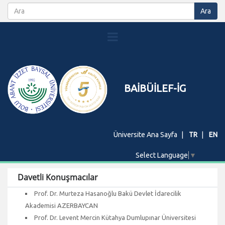
BAİBÜİLEF-İG
Üniversite Ana Sayfa
TR
EN
Select Language
▼
Davetli Konuşmacılar
Prof. Dr. Murteza Hasanoğlu Bakü Devlet İdarecilik
Akademisi AZERBAYCAN
Prof. Dr. Levent Mercin Kütahya Dumlupınar Üniversitesi