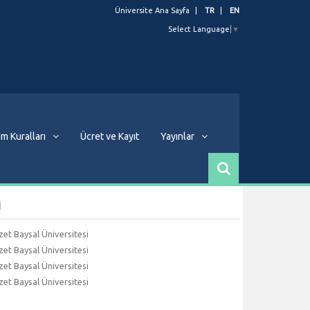
Üniversite Ana Sayfa
TR
EN
Select Language
▼
m Kuralları
Ücret ve Kayıt
Yayınlar
i
et Baysal Üniversitesi
et Baysal Üniversitesi
et Baysal Üniversitesi
et Baysal Üniversitesi