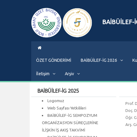
BAİBÜİLEF-İ
ÖZET GÖNDERİMİ
BAİBÜİLEF-İG 2026
Ku
İletişim
Arşiv
BAİBÜİLEF-İG 2025
Logomuz
Prof. 
Web Sayfası Yetkilileri
Doç. D
BAİBÜİLEF-İG SEMPOZYUM
Öğr. G
ORGANİZASYON SÜREÇLERİNE
Arş. G
İLİŞKİN İŞ AKIŞ TAKVİMİ