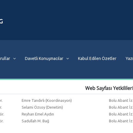
G
rullar
Davetli Konuşmacılar
Kabul Edilen Özetler
Yazı
Web Sayfası Yetkililer
Dr.
Emre Tandırlı (Koordinasyon)
Bolu Abant İzz
r.
Selami Özsoy (Denetim)
Bolu Abant İzz
ör.
Reyhan Emel Aydın
Bolu Abant İzz
ör.
Sadullah M. Bağ
Bolu Abant İzz