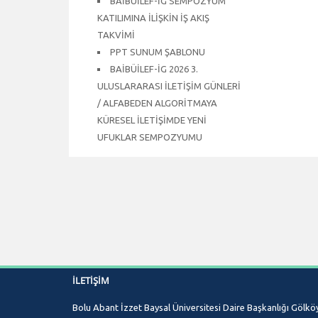
BAİBÜİLEF-İG SEMPOZYUM
KATILIMINA İLİŞKİN İŞ AKIŞ
TAKVİMİ
PPT SUNUM ŞABLONU
BAİBÜİLEF-İG 2026 3.
ULUSLARARASI İLETİŞİM GÜNLERİ
/ ALFABEDEN ALGORİTMAYA
KÜRESEL İLETİŞİMDE YENİ
UFUKLAR SEMPOZYUMU
İLETIŞIM
Bolu Abant İzzet Baysal Üniversitesi Daire Başkanlığı Gölkö