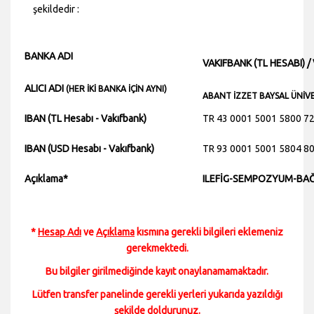
şekildedir :
BANKA ADI
VAKIFBANK (TL HESABI) /
ALICI ADI
(HER İKİ BANKA İÇİN AYNI)
ABANT İZZET BAYSAL ÜNİVE
IBAN (TL Hesabı - Vakıfbank)
TR 43 0001 5001 5800 7
IBAN (USD Hesabı - Vakıfbank)
TR 93 0001 5001 5804 8
Açıklama*
ILEFİG-SEMPOZYUM-BAĞI
*
Hesap Adı
ve
Açıklama
kısmına gerekli bilgileri eklemeniz
gerekmektedi.
Bu bilgiler girilmediğinde kayıt onaylanamamaktadır.
Lütfen transfer panelinde gerekli yerleri yukarıda yazıldığı
şekilde doldurunuz.