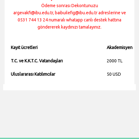
Ödeme sonrası Dekontunuzu
argevakfi@ibu.edu.tr, baibuilefig@ibu.edu.tr adreslerine ve
0531 744 13 24 numaralı whatapp canlı destek hattına
göndererek kaydınızı tamalayınız.
Kayıt ücretleri
Akademisyen
T.C. ve K.K.T.C. Vatandaşları
2000 TL
Uluslararası Katılımcılar
50 USD